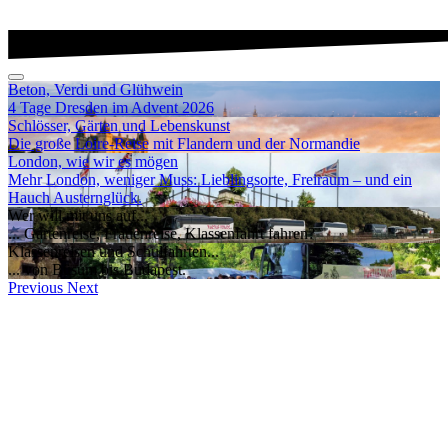
Beton, Verdi und Glühwein
4 Tage Dresden im Advent 2026
Schlösser, Gärten und Lebenskunst
Die große Loire-Reise mit Flandern und der Normandie
London, wie wir es mögen
Mehr London, weniger Muss: Lieblingsorte, Freiraum – und ein
Hauch Austernglück.
Wer will mit uns auf...
... Gartenreise, Frauenreise, Klassenfahrt fahren?
Klassenreisen und Schulfahrten...
... von Büsum bis Budapest.
Previous
Next